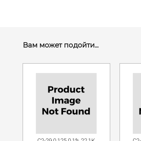
Вам может подойти...
С2-29 0.125 0.1% 22.1К
С2-