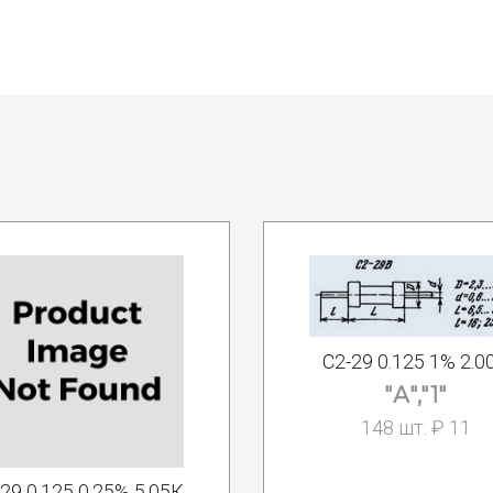
С2-29 0.125 1% 2.0
"А","1"
148 шт. ₽ 11
29 0.125 0.25% 5.05К