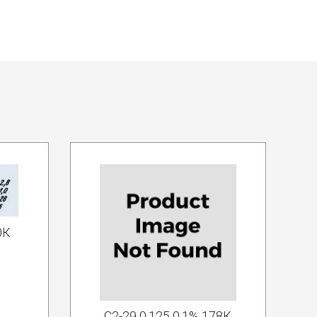
0К
С2-29 0.125 0.1% 178К