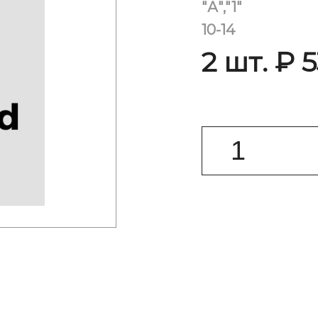
"А","1"
10-14
2 шт. ₽ 