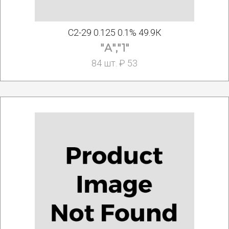
С2-29 0.125 0.1% 49.9К
"А","1"
84 шт. ₽ 53