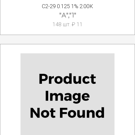
С2-29 0.125 1% 2.00К
"А","1"
148 шт. ₽ 11