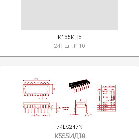
К155КП5
241 шт. ₽ 10
74LS247N
К555ИД18