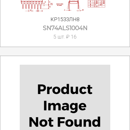
КР1533ЛН8
SN74ALS1004N
5 шт. ₽ 16