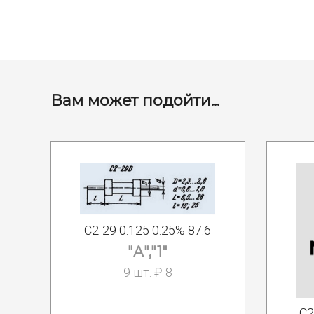
Вам может подойти...
С2-29 0.125 0.25% 87.6
"А","1"
9 шт. ₽ 8
С2