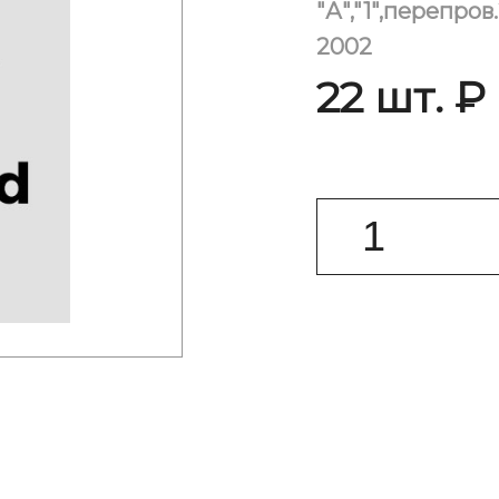
"А","1",перепров
2002
22 шт. ₽