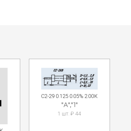
С2-29 0.125 0.05% 2.00К
"А","1"
1 шт. ₽ 44
1К