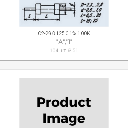
С2-29 0.125 0.1% 1.00К
"А","1"
104 шт. ₽ 51