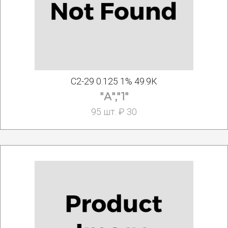
С2-29 0.125 1% 49.9К
"А","1"
95 шт. ₽ 30