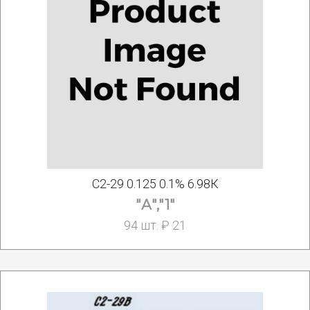
С2-29 0.125 0.1% 6.98К
"А","1"
94 шт. ₽ 21