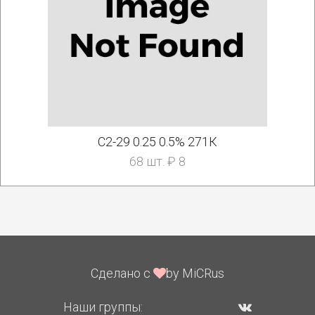
С2-29 0.25 0.5% 271К
68 шт. ₽ 8
Сделано с
by MiCRus
Наши группы: