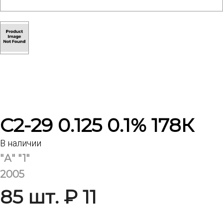
С2-29 0.125 0.1% 178К
В наличии
"А" "1"
2005
85 шт. ₽ 11