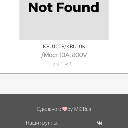
KBU1008/KBU10K
/Мост 10А, 800V
2 шт. ₽ 51
Сделано с
by MiCRus
Наши группы: