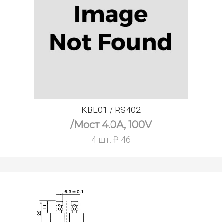
KBL01 / RS402
/Мост 4.0А, 100V
4 шт. ₽ 46