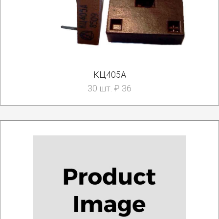
КЦ405А
30 шт. ₽ 36