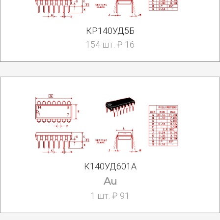
КР140УД5Б
154 шт. ₽ 16
К140УД601А
Au
1 шт. ₽ 91