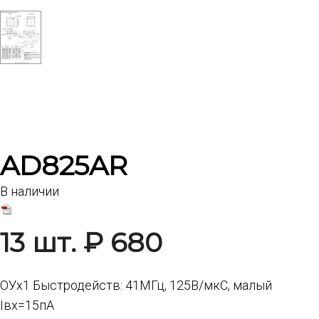
AD825AR
В наличии
13 шт. ₽ 680
ОУх1 Быстродейств: 41МГц, 125В/мкС, малый
Iвх=15пА