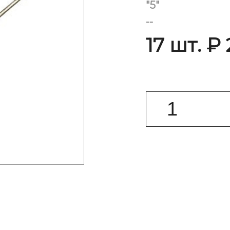
"5"
--
17 шт. ₽ 