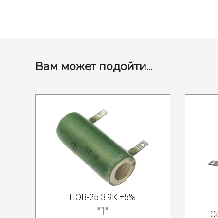
Вам может подойти...
ПЭВ-25 3.9К ±5%
"1"
С