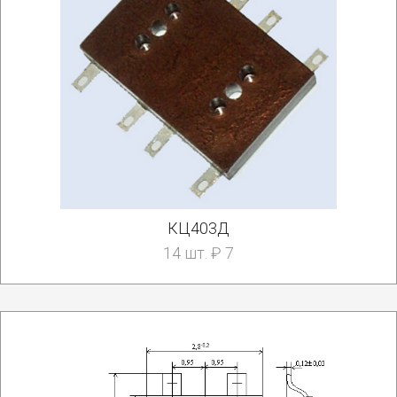
КЦ403Д
14 шт. ₽ 7