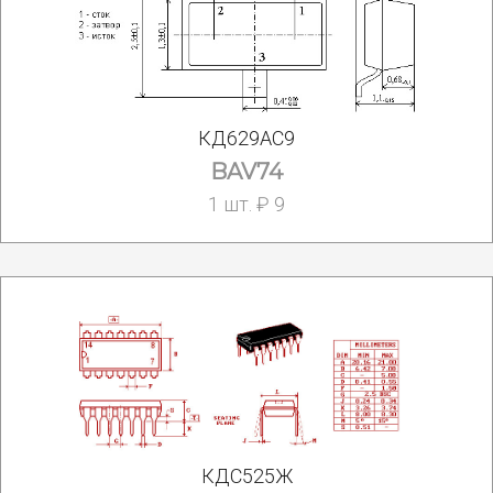
КД629АС9
BAV74
1 шт. ₽ 9
КДС525Ж