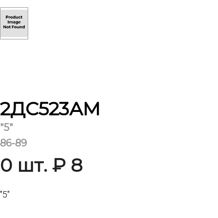
2ДС523АМ
"5"
86-89
0 шт. ₽ 8
"5"