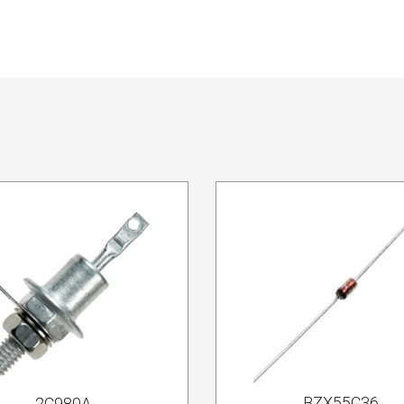
BZX55C36
2С980А