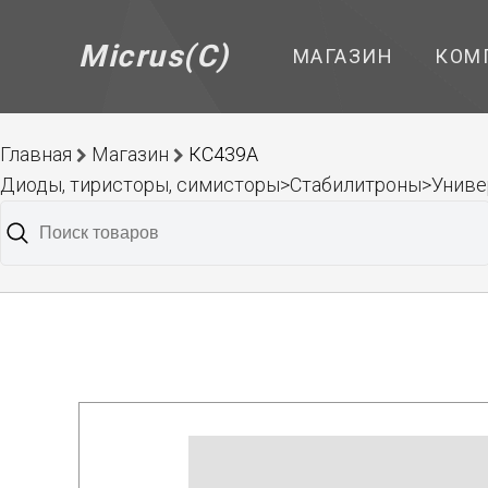
Micrus(C)
МАГАЗИН
КОМ
Главная
Магазин
КС439А
Диоды, тиристоры, симисторы>Стабилитроны>Унив