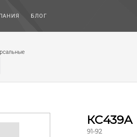
ПАНИЯ
БЛОГ
ерсальные
КС439А
91-92