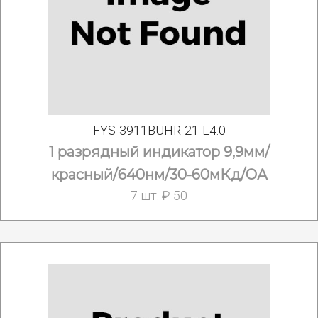
FYS-3911BUHR-21-L4.0
1 разрядный индикатор 9,9мм/
красный/640нм/30-60мКд/ОА
7 шт. ₽ 50