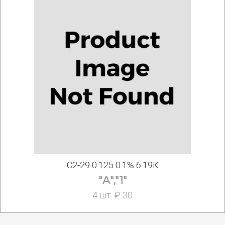
С2-29 0.125 0.1% 6.19К
"А","1"
4 шт. ₽ 30