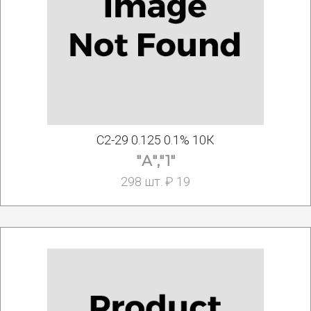
С2-29 0.125 0.1% 10К
"А","1"
298 шт. ₽ 19