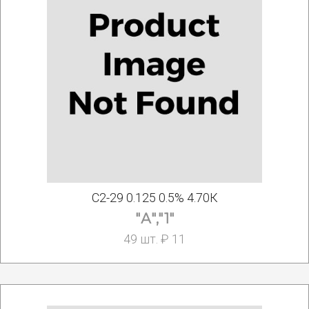
С2-29 0.125 0.5% 4.70К
"А","1"
49 шт. ₽ 11