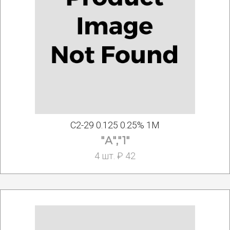
С2-29 0.125 0.25% 1М
"А","1"
4 шт. ₽ 42