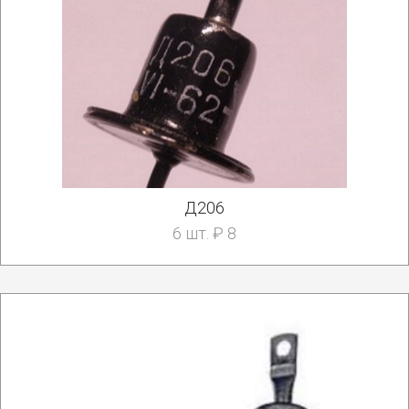
Д206
6 шт. ₽ 8