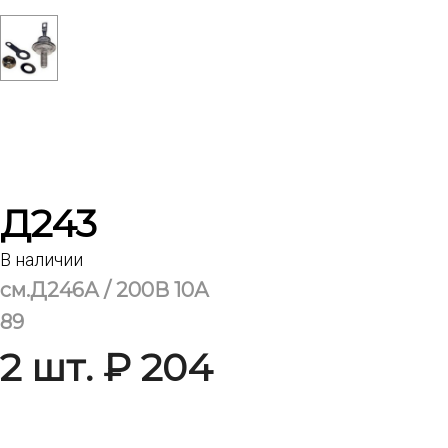
Д243
В наличии
см.Д246А / 200В 10А
89
2 шт. ₽ 204