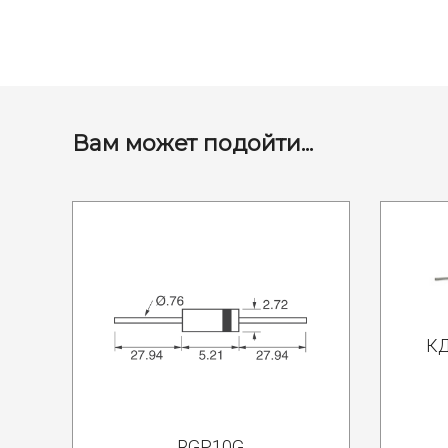
Вам может подойти...
КД
RGP10G