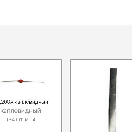
208А каплевидный
каплевидный
184 шт. ₽ 14