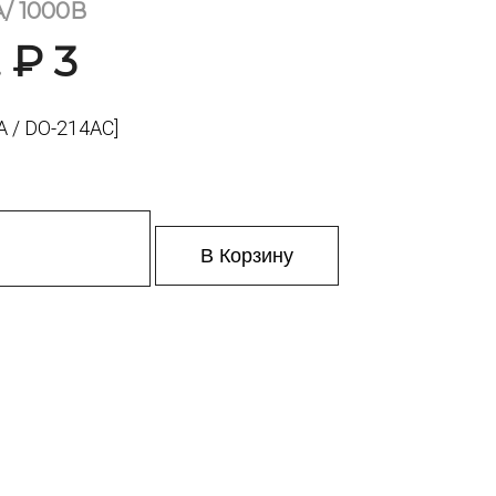
А/ 1000В
 ₽ 3
 / DO-214AC]
В Корзину