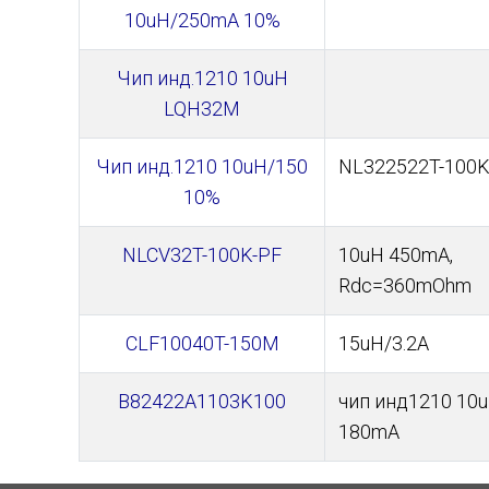
10uH/250mA 10%
Чип инд.1210 10uH
LQH32M
Чип инд.1210 10uH/150
NL322522T-100K
10%
NLCV32T-100K-PF
10uH 450mA,
Rdc=360mOhm
CLF10040T-150M
15uH/3.2A
B82422A1103K100
чип инд1210 10
180mA