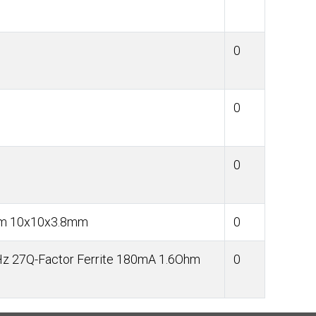
0
0
0
hm 10x10x3.8mm
0
z 27Q-Factor Ferrite 180mA 1.6Ohm
0