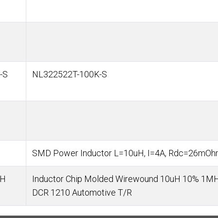
-S
NL322522T-100K-S
SMD Power Inductor L=10uH, I=4A, Rdc=26mO
uH
Inductor Chip Molded Wirewound 10uH 10% 1MH
DCR 1210 Automotive T/R