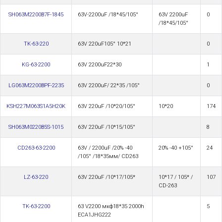
SH063M2200B7F-1845
63V-2200uF /18*45/105°
63V 2200uF
0
/18*45/105°
TK-63-220
63V 220uF105° 10*21
0
KG-63-2200
63V 2200uF22*30
1
LG063M2200BPF-2235
63V 2200uF/ 22*35 /105°
0
KSH227M063S1A5H20K
63V 220uF /10*20/105°
10*20
174
SH063M0220B5S-1015
63V 220uF /10*15/105°
8
CD263-63-2200
63V / 2200uF /20% -40
20% -40 +105°
24
/105° /18*35мм/ CD263
LZ-63-220
63V 220uF /10*17/105*
10*17 / 105* /
107
CD-263
TK-63-2200
63 V2200 мкф18*35 2000h
5
ECA1JHG222