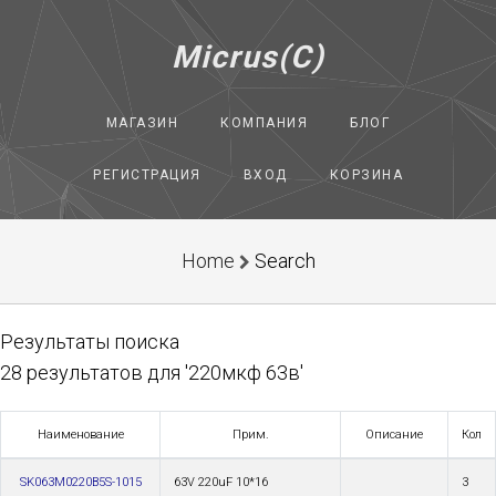
Micrus(C)
МАГАЗИН
КОМПАНИЯ
БЛОГ
РЕГИСТРАЦИЯ
ВХОД
КОРЗИНА
Home
Search
Результаты поиска
28 результатов для '220мкф 63в'
Наименование
Прим.
Описание
Кол
SK063M0220B5S-1015
63V 220uF 10*16
3