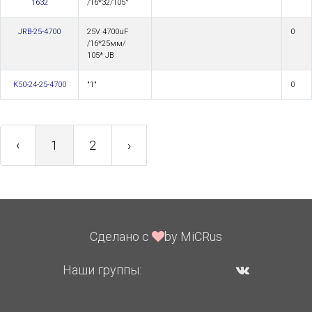
1632
/16*32/105°
JRB-25-4700
25V 4700uF
0
/16*25мм/
105* JB
К50-24-25-4700
"1"
0
‹
1
2
›
Сделано с
by MiCRus
Наши группы: