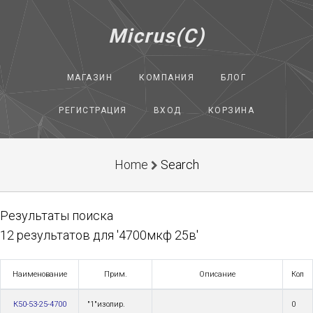
Micrus(C)
МАГАЗИН
КОМПАНИЯ
БЛОГ
РЕГИСТРАЦИЯ
ВХОД
КОРЗИНА
Home
Search
Результаты поиска
12 результатов для '4700мкф 25в'
Наименование
Прим.
Описание
Кол
К50-53-25-4700
"1"изолир.
0