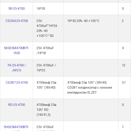
SR-25-4700
16*35
0
CD263-25-4700
25V
19*35 20% -40 +105°С
2
4700uF"16*26
20% -40
+105°С" SD
SK025M4700B7F-
25V 4700uF
0
1632
/16*32
TK-25-4700 /
25V 4700uF /
12
JWCO
16*25
CD287-25-4700
4700мкф 25в
4700мкф 25в 105° (18Х40)
57
105° (18Х40)
CD287 конденсатор с низким
импедансом ELZET
RD-25-4700
4700мкф 25в
0
105° RD
(16X31,5)
SH025M4700B7F-
25V 4700uF
1