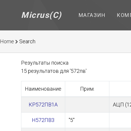
Micrus(C)
МАГАЗИН
КОМ
Home
Search
Результаты поиска
15 результатов для '572пв'
Наименование
Прим.
КР572ПВ1А
АЦП (1
Н572ПВ3
"5"