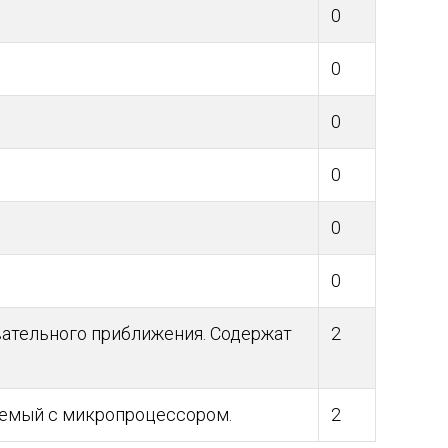
0
0
0
0
0
0
ательного приближения. Содержат
2
аемый с микропроцессором.
2