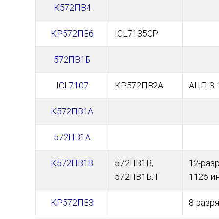
К572ПВ4
КР572ПВ6
ICL7135CP
572ПВ1Б
ICL7107
КР572ПВ2А
АЦП 3-
К572ПВ1А
572ПВ1А
К572ПВ1В
572ПВ1В,
12-раз
572ПВ1БЛ
1126 и
КР572ПВ3
8-разр