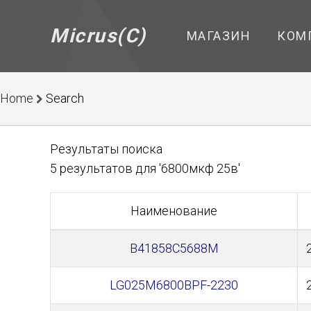
Micrus(C)
МАГАЗИН
КОМ
Home
Search
Результаты поиска
5 результатов для '6800мкф 25в'
Наименование
B41858C5688M
LG025M6800BPF-2230