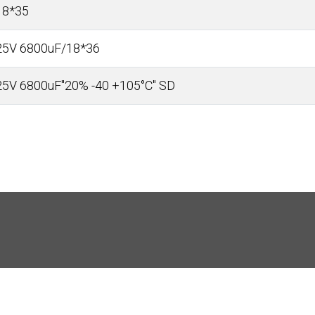
18*35
25V 6800uF/18*36
25V 6800uF"20% -40 +105°С" SD