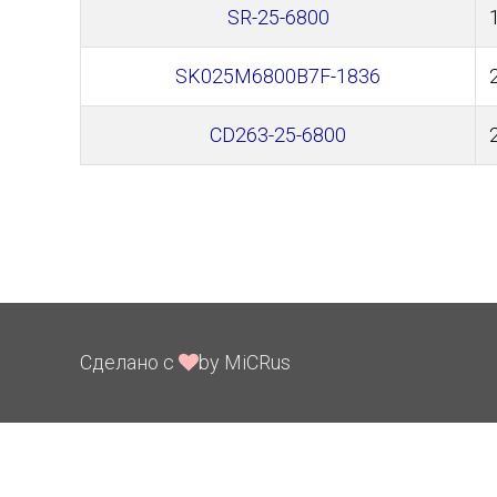
SR-25-6800
SK025M6800B7F-1836
CD263-25-6800
Сделано с
by MiCRus