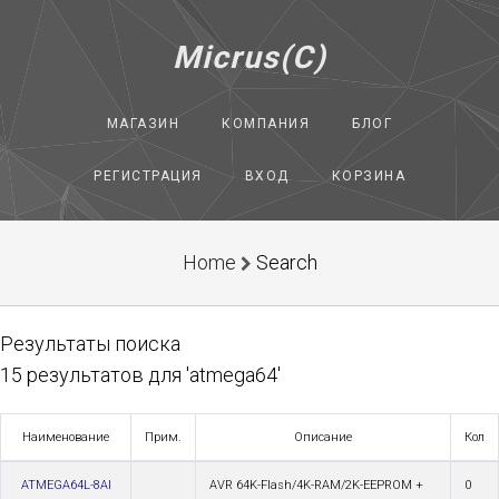
Micrus(C)
МАГАЗИН
КОМПАНИЯ
БЛОГ
РЕГИСТРАЦИЯ
ВХОД
КОРЗИНА
Home
Search
Результаты поиска
15 результатов для 'atmega64'
Наименование
Прим.
Описание
Кол
ATMEGA64L-8AI
AVR 64K-Flash/4K-RAM/2K-EEPROM +
0