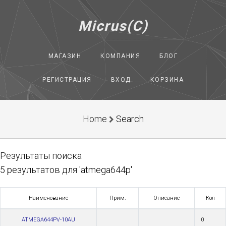
Micrus(C)
МАГАЗИН
КОМПАНИЯ
БЛОГ
РЕГИСТРАЦИЯ
ВХОД
КОРЗИНА
Home
Search
Результаты поиска
5 результатов для 'atmega644p'
Наименование
Прим.
Описание
Кол
ATMEGA644PV-10AU
0