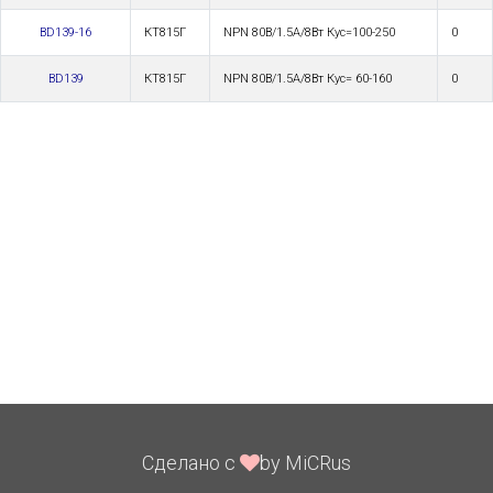
BD139-16
КТ815Г
NPN 80В/1.5А/8Вт Кус=100-250
0
BD139
КТ815Г
NPN 80В/1.5А/8Вт Кус= 60-160
0
Сделано с
by MiCRus