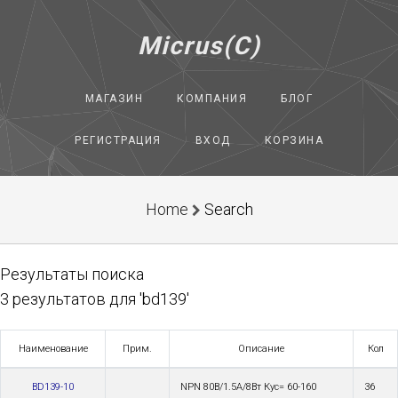
Micrus(C)
МАГАЗИН
КОМПАНИЯ
БЛОГ
РЕГИСТРАЦИЯ
ВХОД
КОРЗИНА
Home
Search
Результаты поиска
3 результатов для 'bd139'
Наименование
Прим.
Описание
Кол
BD139-10
NPN 80В/1.5А/8Вт Кус= 60-160
36