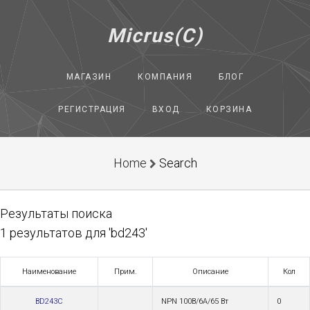
Micrus(C)
МАГАЗИН
КОМПАНИЯ
БЛОГ
РЕГИСТРАЦИЯ
ВХОД
КОРЗИНА
Home
Search
Результаты поиска
1 результатов для 'bd243'
Наименование
Прим.
Описание
Кол
BD243C
NPN 100В/6А/65 Вт
0