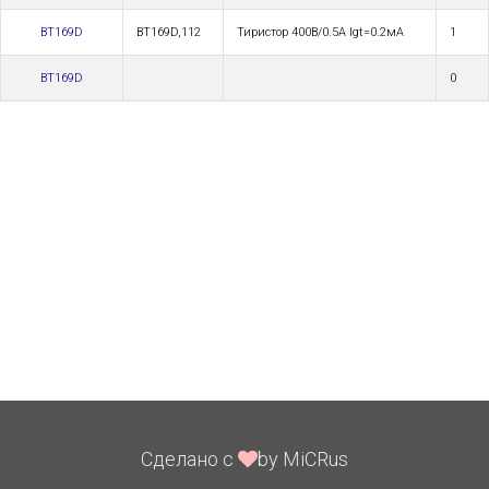
BT169D
BT169D,112
Тиристор 400В/0.5А Igt=0.2мА
1
BT169D
0
Сделано с
by MiCRus