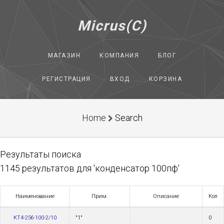
Micrus(C)
МАГАЗИН
КОМПАНИЯ
БЛОГ
РЕГИСТРАЦИЯ
ВХОД
КОРЗИНА
Home
Search
Результаты поиска
1145 результатов для 'конденсатор 100пф'
Наименование
Прим.
Описание
Кол
КТ4-25б-100-2/10
"1"
0