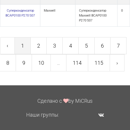
Суперконденсатор
Maxwell
Суперконденсатор
0
BCAP0100 P270 S07
Maxwell BCAP0100
P270 S07
‹
1
2
3
4
5
6
7
8
9
10
...
114
115
›
Сделано с
by MiCRus
Наши группы: