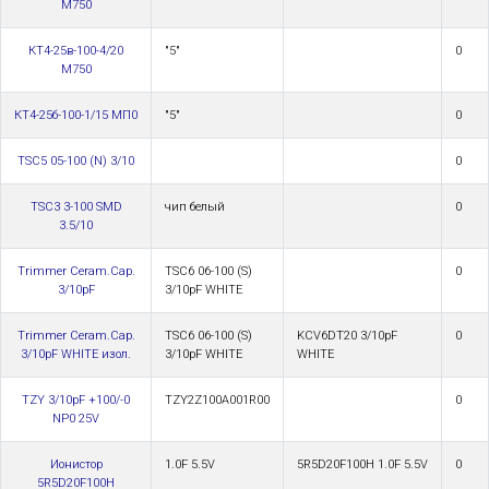
М750
КТ4-25в-100-4/20
"5"
0
М750
КТ4-25б-100-1/15 МП0
"5"
0
TSC5 05-100 (N) 3/10
0
TSC3 3-100 SMD
чип белый
0
3.5/10
Trimmer Ceram.Cap.
TSC6 06-100 (S)
0
3/10pF
3/10pF WHITE
Trimmer Ceram.Cap.
TSC6 06-100 (S)
KCV6DT20 3/10pF
0
3/10pF WHITE изол.
3/10pF WHITE
WHITE
TZY 3/10pF +100/-0
TZY2Z100A001R00
0
NP0 25V
Ионистор
1.0F 5.5V
5R5D20F100H 1.0F 5.5V
0
5R5D20F100H