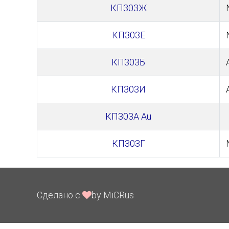
КП303Ж
КП303Е
КП303Б
КП303И
КП303А Au
КП303Г
Сделано с
by MiCRus