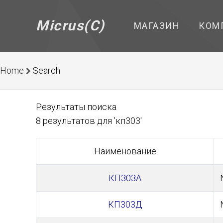
Micrus(C)
МАГАЗИН
КОМ
Home
Search
Результаты поиска
8 результатов для 'кп303'
Наименование
КП303А
КП303Д