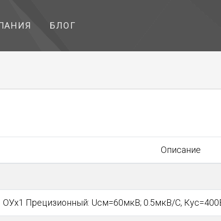
ПАНИЯ
БЛОГ
Описание
ОУх1 Прецизионный: Uсм=60мкВ; 0.5мкВ/С, Кус=40