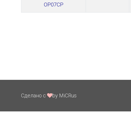
OP07CP
Сделано с
by MiCRus