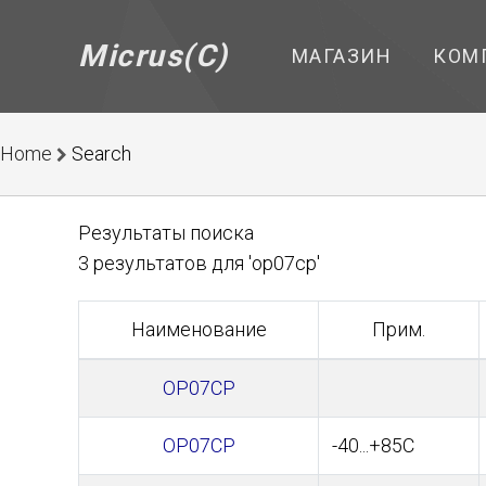
Micrus(C)
МАГАЗИН
КОМ
Home
Search
Результаты поиска
3 результатов для 'op07cp'
Наименование
Прим.
OP07CP
OP07CP
-40...+85С