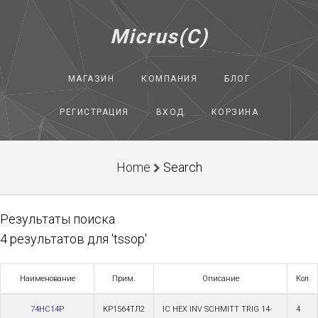
Micrus(C)
МАГАЗИН
КОМПАНИЯ
БЛОГ
РЕГИСТРАЦИЯ
ВХОД
КОРЗИНА
Home
Search
Результаты поиска
4 результатов для 'tssop'
Наименование
Прим.
Описание
Кол
74HC14P
КР1564ТЛ2
IC HEX INV SCHMITT TRIG 14-
4