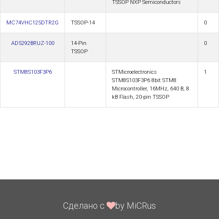
TSSOP NXP Semiconductors
МС74VHC125DTR2G
TSSOP-14
0
AD5292BRUZ-100
14-Pin
0
TSSOP
STM8S103F3P6
STMicroelectronics
1
STM8S103F3P6 8bit STM8
Microcontroller, 16MHz, 640 B, 8
kB Flash, 20-pin TSSOP
Сделано с
by MiCRus