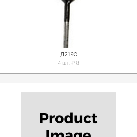
Д219С
4 шт. ₽ 8