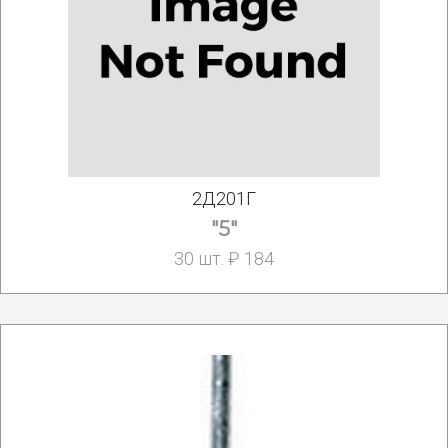
2Д201Г
"5"
30 шт. ₽ 184