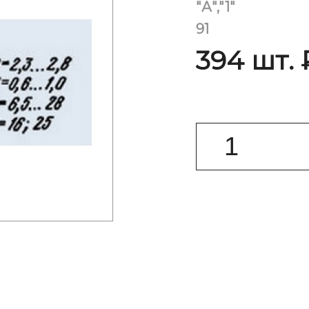
"А","1"
91
394 шт. 