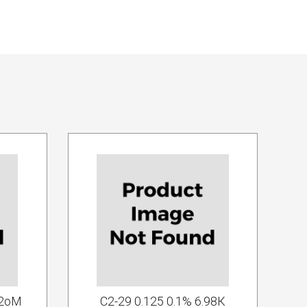
42оМ
С2-29 0.125 0.1% 6.98К