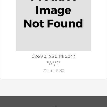
С2-29 0.125 0.1% 6.04К
"А","1"
72 шт. ₽ 30