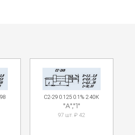
698
С2-29 0.125 0.1% 2.40К
"А","1"
97 шт. ₽ 42