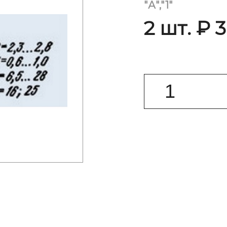
"А","1"
2 шт. ₽ 