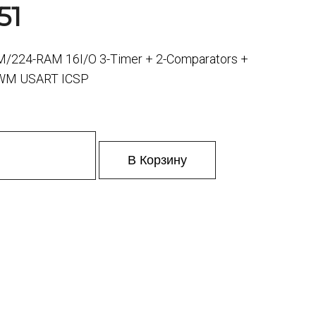
51
M/224-RAM 16I/O 3-Timer + 2-Comparators +
PWM USART ICSP
В Корзину