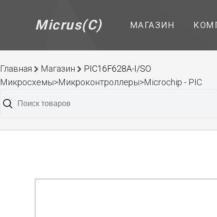
Micrus(C)
МАГАЗИН
КОМ
Главная
Магазин
PIC16F628A-I/SO
Микросхемы>Микроконтроллеры>Microchip - PIC