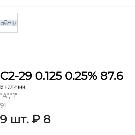
С2-29 0.125 0.25% 87.6
В наличии
"А","1"
91
9 шт. ₽ 8