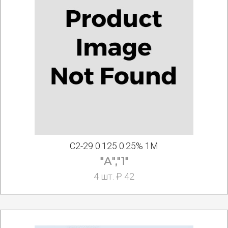
С2-29 0.125 0.25% 1М
"А","1"
4 шт. ₽ 42