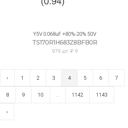
Y5V 0.068uF +80%-20% 50V
TS170R1H683Z8BFB0R
979 шт. ₽ 9
‹
1
2
3
4
5
6
7
8
9
10
...
1142
1143
›