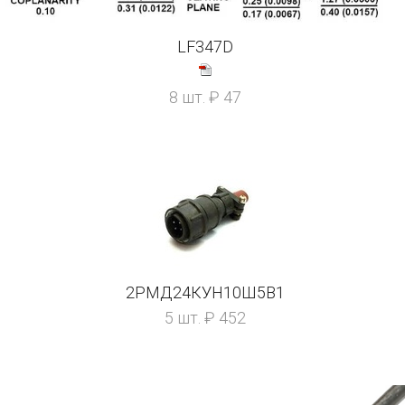
LF347D
8 шт. ₽ 47
2РМД24КУН10Ш5В1
5 шт. ₽ 452