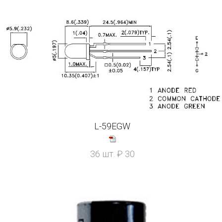
L-59EGW
36 шт. ₽ 30