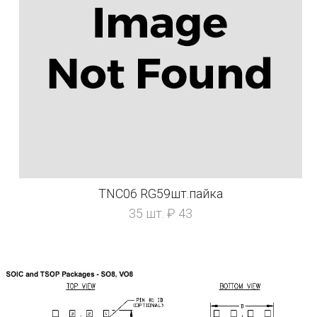
TNC06 RG59шт.пайка
35 шт. ₽ 43