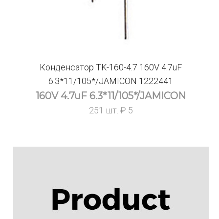
Конденсатор TK-160-4.7 160V 4.7uF
6.3*11/105*/JAMICON 1222441
160V 4.7uF 6.3*11/105*/JAMICON
251 шт. ₽ 5