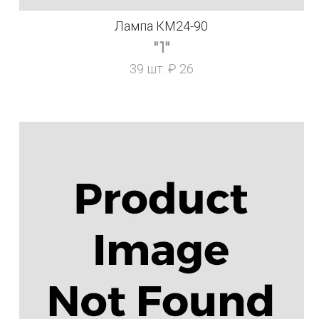
Лампа КМ24-90
"1"
39 шт. ₽ 26