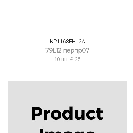
КР1168ЕН12А
79L12 перпр07
10 шт. ₽ 25