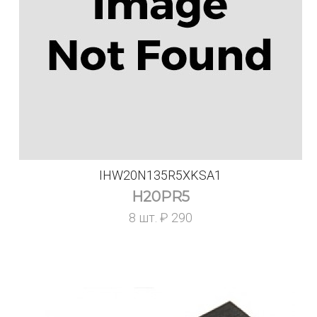
IHW20N135R5XKSA1
H20PR5
8 шт. ₽ 290