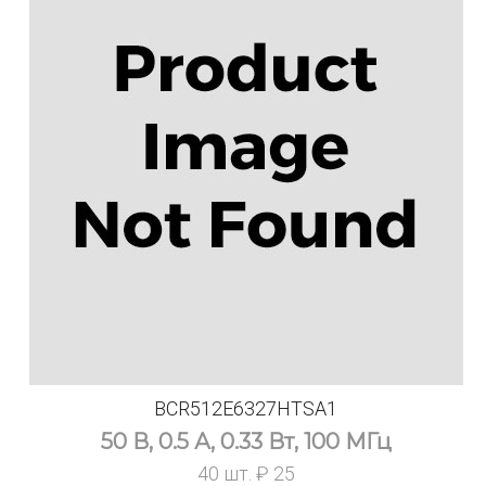
BCR512E6327HTSA1
50 В, 0.5 А, 0.33 Вт, 100 МГц
40 шт. ₽ 25