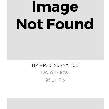
НР1-4-9 0.125 имп. 1.0К
RA-A10-102J
96 шт. ₽ 6