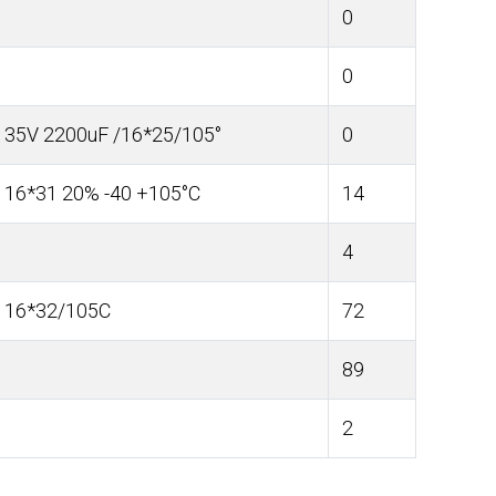
0
0
35V 2200uF /16*25/105°
0
16*31 20% -40 +105°С
14
4
16*32/105C
72
89
2