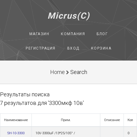
Micrus(C)
МАГАЗИН
КОМПАНИЯ
БЛОГ
РЕГИСТРАЦИЯ
ВХОД
КОРЗИНА
Home
Search
Результаты поиска
7 результатов для '3300мкф 10в'
Наименование
Прим.
Описание
Кол
SH-10-3300
10V-3300uF /13*25/105° /
0