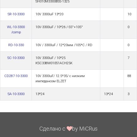
SH010M3300B5S-1325
SR-10-3300
10V 3300uF 13*20
10
WL-10-3300
10V-3300uF / 10*26 /-55°+105°
0
/comp
RD-10-330
10V / 3300uF / 12*20мм /105*C / RD
0
SС-10-3300
10V 3300uF / 10*25
7
KSC338M010S1ACH25K
CD287-10-3300
10V 3300uF/ 12.5*35/ с низким
88
импедансом ELZET
SA-10-3300
13*24
13*24
3
Сделано с
by MiCRus