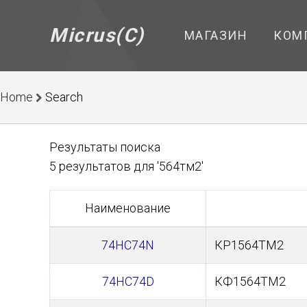
Micrus(C)
МАГАЗИН
КОМ
Home
Search
Результаты поиска
5 результатов для '564тм2'
Наименование
74HC74N
КР1564ТМ2
74HC74D
КФ1564ТМ2