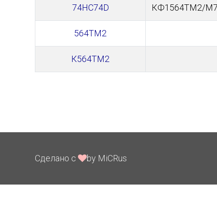
74HC74D
КФ1564ТМ2/M
564ТМ2
К564ТМ2
Сделано с
by MiCRus