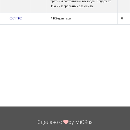
третьим состоянием на входе. Содержат
154 интегральных элемента.
К561ТР2
4 RS-триггера
0
Сделано с
by MiCRus