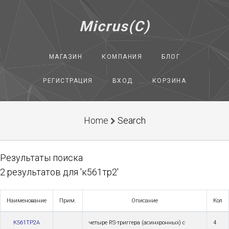
Micrus(C)
МАГАЗИН
КОМПАНИЯ
БЛОГ
РЕГИСТРАЦИЯ
ВХОД
КОРЗИНА
Home
Search
Результаты поиска
2 результатов для 'к561тр2'
Наименование
Прим.
Описание
Кол
К561ТР2А
четыре RS-триггера (асинхронных) с
4