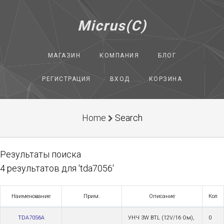
Micrus(C)
МАГАЗИН
КОМПАНИЯ
БЛОГ
РЕГИСТРАЦИЯ
ВХОД
КОРЗИНА
Home
Search
Результаты поиска
4 результатов для 'tda7056'
Наименование
Прим.
Описание
Кол
TDA7056A
УHЧ 3W BTL (12V/16 Ом),
0