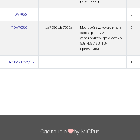
pегулятоp гp.
TDA7056
0
TDA7056B
=tda7056,tda7056a
Мостовой аудиоусилитель
6
с электронным
управлением громкостью,
5Вт, 4.5…18В, ТВ-
приемники
TDA7056AT/N2,512
1
Сделано с
by MiCRus