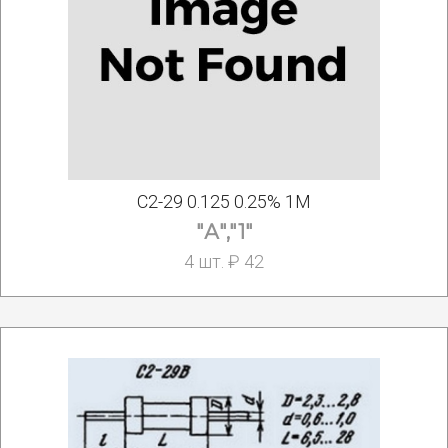
С2-29 0.125 0.25% 1М
"А","1"
4 шт. ₽ 42