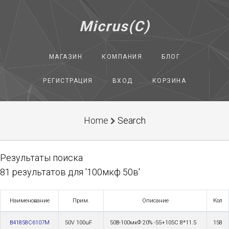
Micrus(C)
МАГАЗИН
КОМПАНИЯ
БЛОГ
РЕГИСТРАЦИЯ
ВХОД
КОРЗИНА
Home
Search
Результаты поиска
81 результатов для '100мкф 50в'
Наименование
Прим.
Описание
Кол
B41858C6107M
50V 100uF
50В-100мкФ 20% -55+105С 8*11.5
158