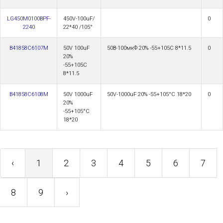
LG450M0100BPF-
450V-100uF/
0
2240
22*40 /105°
B41858C6107M
50V 100uF
50В-100мкФ 20% -55+105С 8*11.5
0
20%
-55+105С
8*11.5
B41858C6108M
50V 1000uF
50V-1000uF 20% -55+105°С 18*20
0
20%
-55+105°С
18*20
‹
1
2
3
4
5
6
7
8
9
›