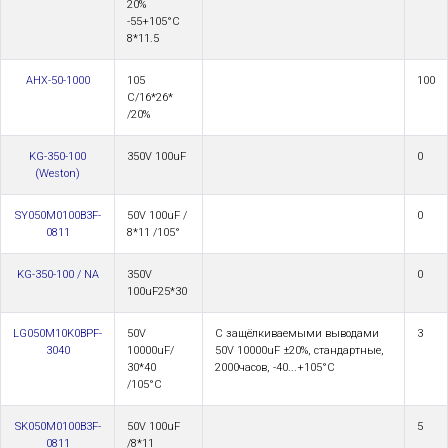
20%
-55+105°С
8*11.5
AHX-50-1000
105
100
C/16*26*
/20%
KG-350-100
350V 100uF
0
(Weston)
SY050M0100B3F-
50V 100uF /
0
0811
8*11 /105°
KG-350-100 / NA
350V
0
100uF25*30
LG050M10K0BPF-
50V
С защёлкиваемыми выводами
3
3040
10000uF/
50V 10000uF ±20%, стандартные,
30*40
2000часов, -40...+105°С
/105°C
SK050M0100B3F-
50V 100uF
5
0811
/8*11