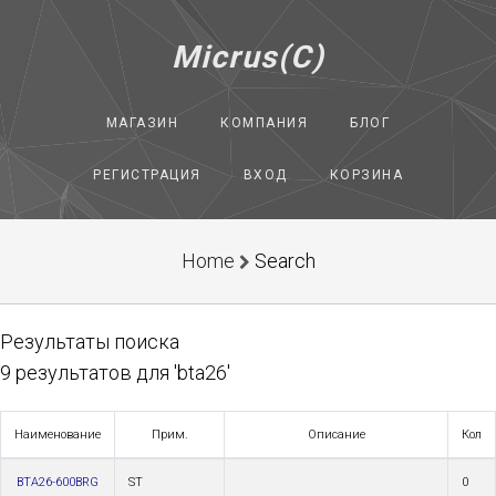
Micrus(C)
МАГАЗИН
КОМПАНИЯ
БЛОГ
РЕГИСТРАЦИЯ
ВХОД
КОРЗИНА
Home
Search
Результаты поиска
9 результатов для 'bta26'
Наименование
Прим.
Описание
Кол
BTA26-600BRG
ST
0