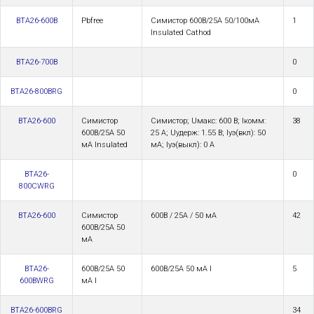
BTA26-600B
Pbfree
Симистор 600В/25А 50/100мА
1
Insulated Cathod
BTA26-700B
0
BTA26-800BRG
0
BTA26-600
Симистор
Симистор; Uмакс: 600 В; Iкомм:
38
600В/25А 50
25 А; Uудерж: 1.55 В; Iуэ(вкл): 50
мА Insulated
мА; Iуэ(выкл): 0 А
BTA26-
0
800CWRG
BTA26-600
Симистор
600В / 25А / 50 мА
42
600В/25А 50
мА
BTA26-
600В/25А 50
600В/25А 50 мА I
5
600BWRG
мА I
BTA26-600BRG
34